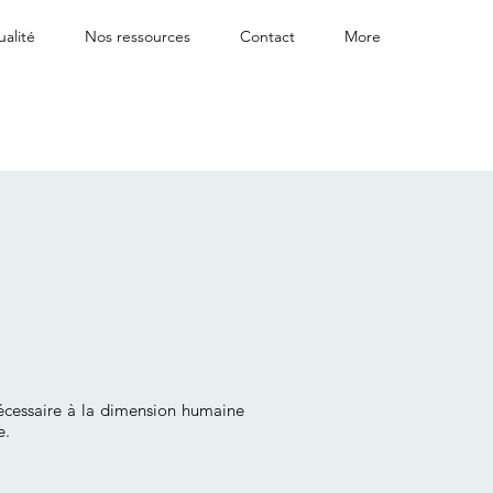
ualité
Nos ressources
Contact
More
 nécessaire à la dimension humaine
e.