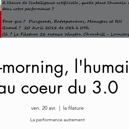
-morning, l'huma
au coeur du 3.0
ven. 20 avr.
  |  
la filature
La performance autrement