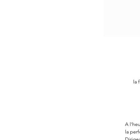
la 
A l'heu
la per
Dirige